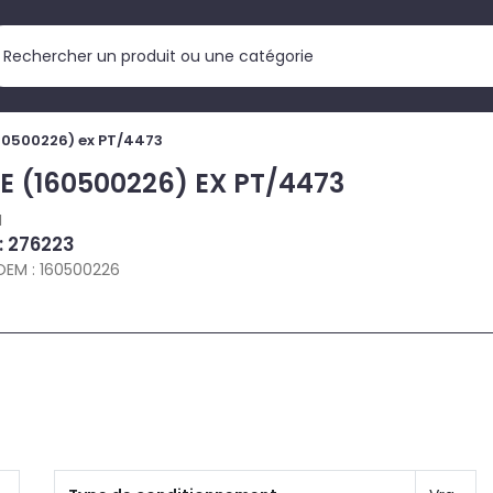
60500226) ex PT/4473
E (160500226) EX PT/4473
I
 : 276223
OEM : 160500226