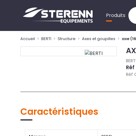
Panneau de gestion des cookies
Produits
Accueil
BERTI
Structure
Axes et goupilles
axe (1
AX
BERT
Réf
Réf 
Caractéristiques