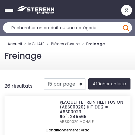
Panneau de gestion des cookies
Accueil
MC HALE
Pièces d'usure
Freinage
Freinage
Afficher en liste
26 résultats
PLAQUETTE FREIN FILET FUSION
(ABS00020) KIT DE 2 =
ABS00023
Réf : 245565
ABS00020
MCHALE
Conditionnement : Vrac