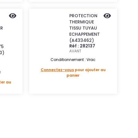
PROTECTION
THERMIQUE
ER
TISSU TUYAU
ECHAPPEMENT
(A433462)
Réf : 282137
75
AVANT
0)
Conditionnement : Vrac
Connectez-vous
pour ajouter au
c
panier
ter au