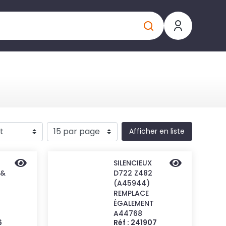
Afficher en liste
SILENCIEUX
 &
D722 Z482
(A45944)
REMPLACE
ÉGALEMENT
A44768
6
Réf : 241907