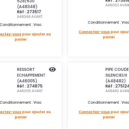
Réf : 27351
528/630
A46002
AVAN
(A48348)
Réf : 273517
A48348
AVANT
Conditionnement : Vra
Conditionnement : Vrac
Connectez-vous
pour ajou
ectez-vous
pour ajouter au
panier
panier
RESSORT
PIPE COUDE
ECHAPPEMENT
SILENCIEUX
(A46005)
(A48482)
Réf : 274875
Réf : 27512
A46005
AVANT
A48482
AVAN
Conditionnement : Vrac
Conditionnement : Vra
ectez-vous
pour ajouter au
Connectez-vous
pour ajou
panier
panier