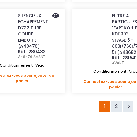
SILENCIEUX
FILTRE A
ECHAPPEMENT
PARTICULES
D722 TUBE
"FAP" KOHL
COUDE
KDI1903
EMBOITE
STAGE 5 -
(A48476)
860I/760I/
Réf : 280432
5I (A43682
A48476
AVANT
Réf : 281941
AVANT
Conditionnement : Vrac
Conditionnement : Vra
ectez-vous
pour ajouter au
panier
Connectez-vous
pour ajou
panier
1
2