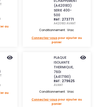
8
ECHAPPEMENT
T
(A420183)
SERIE 400-
500
c
Réf : 273771
A420183
AVANT
ter au
Conditionnement : Vrac
Connectez-vous
pour ajouter au
panier
PLAQUE
ISOLANTE
THERMIQUE,
4
760I
T
(A417190)
Réf : 279625
c
AVANT
Conditionnement : Vrac
ter au
Connectez-vous
pour ajouter au
panier