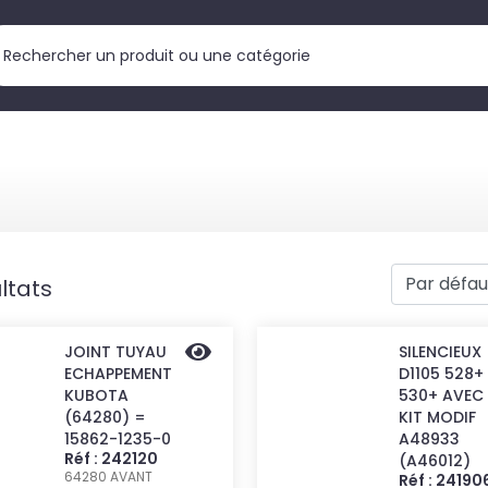
ltats
JOINT TUYAU
SILENCIEUX
ECHAPPEMENT
D1105 528+
KUBOTA
530+ AVEC
(64280) =
KIT MODIF
15862-1235-0
A48933
Réf : 242120
(A46012)
64280
AVANT
Réf : 24190