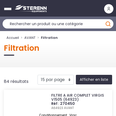
Panneau de gestion des cookies
Accueil
AVANT
Filtration
Filtration
Afficher en liste
84 résultats
FILTRE A AIR COMPLET VIRGIS
V1505 (64923)
Réf : 270450
A64923
AVANT
Conditionnement : Vrac