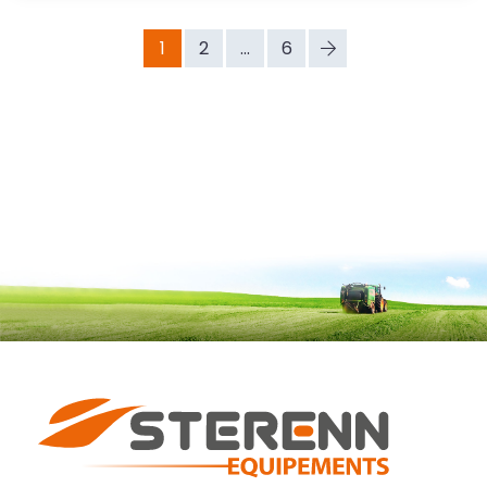
1
2
...
6