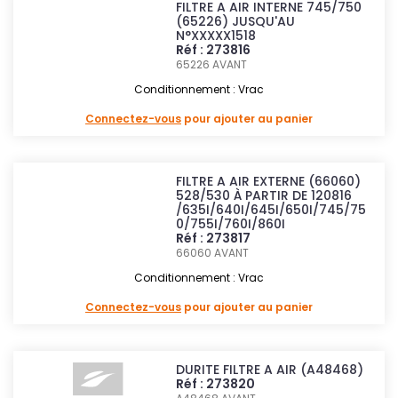
FILTRE A AIR INTERNE 745/750
(65226) JUSQU'AU
N°XXXXX1518
Réf : 273816
65226
AVANT
Conditionnement : Vrac
Connectez-vous
pour ajouter au panier
FILTRE A AIR EXTERNE (66060)
528/530 À PARTIR DE 120816
/635I/640I/645I/650I/745/75
0/755I/760I/860I
Réf : 273817
66060
AVANT
Conditionnement : Vrac
Connectez-vous
pour ajouter au panier
DURITE FILTRE A AIR (A48468)
Réf : 273820