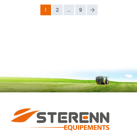
1
2
...
9