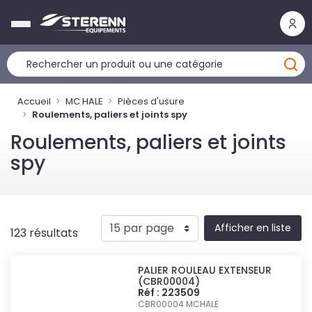
Panneau de gestion des cookies
Accueil
MC HALE
Pièces d'usure
Roulements, paliers et joints spy
Roulements, paliers et joints
spy
Afficher en liste
123 résultats
PALIER ROULEAU EXTENSEUR
(CBR00004)
Réf : 223509
CBR00004
MCHALE