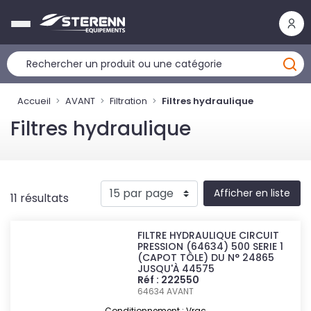
Panneau de gestion des cookies
Accueil
AVANT
Filtration
Filtres hydraulique
Filtres hydraulique
Afficher en liste
11 résultats
FILTRE HYDRAULIQUE CIRCUIT
PRESSION (64634) 500 SERIE 1
(CAPOT TÔLE) DU N° 24865
JUSQU'À 44575
Réf : 222550
64634
AVANT
Conditionnement : Vrac