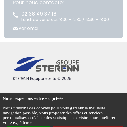
Pour nous contacter
02 38 49 37 16
Lundi au vendredi: 8:00 - 12:30 / 13:30 - 18:00
Par email
STERENN Equipements © 2026
Condiotions générales de vente
Nous respectons votre vie privée
Mentions légales
Nous utilisons des cookies pour vous garantir la meilleure
navigation possible, vous proposer des offres et services
Politique de confidentialité
personnalisés et réaliser des statistiques de visite pour améliorer
votre expérience.
Gestion des cookies