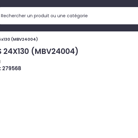
24x130 (MBV24004)
S 24X130 (MBV24004)
I
 : 279568